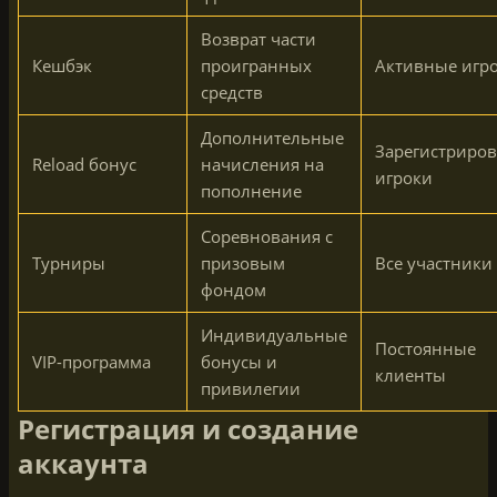
Возврат части
Кешбэк
проигранных
Активные игр
средств
Дополнительные
Зарегистриро
Reload бонус
начисления на
игроки
пополнение
Соревнования с
Турниры
призовым
Все участники
фондом
Индивидуальные
Постоянные
VIP-программа
бонусы и
клиенты
привилегии
Регистрация и создание
аккаунта