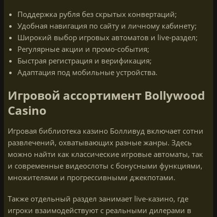
Поддержка рубля без скрытых конвертаций;
Удобная навигация по сайту и личному кабинету;
Широкий выбор игровых автоматов и live-раздел;
Регулярные акции и промо-события;
Быстрая регистрация и верификация;
Адаптация под мобильные устройства.
Игровой ассортимент Bollywood
Casino
Игровая библиотека казино Болливуд включает сотни
развлечений, охватывающих разные жанры. Здесь
можно найти как классические игровые автоматы, так
и современные видеослоты с бонусными функциями,
множителями и прогрессивными джекпотами.
Также отдельный раздел занимает live-казино, где
игроки взаимодействуют с реальными дилерами в