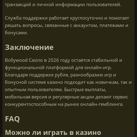
транзакций и личной информации пользователей.
Служба поддержки работает круглосуточно и помогает
решать вопросы, связанные с аккаунтом, платежами и
бонусами.
Заключение
Bollywood Casino в 2026 году остаётся стабильной и
функциональной платформой для онлайн-игр.
Благодаря поддержке рубля, разнообразию игр и
бонусной системе казино подходит как новичкам, так и
опытным пользователям. Быстрые выплаты,
мобильная версия и регулярные акции делают сервис
конкурентоспособным на рынке онлайн-гемблинга.
FAQ
Можно ли играть в казино