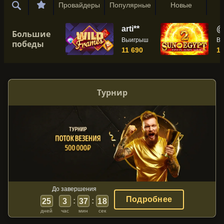
Провайдеры
Популярные
Новые
Push**
arti**
@
Большие
Выигрыш
Выигрыш
В
победы
19 735
11 690
14
Турнир
До завершения
Подробнее
:
:
25
3
37
18
дней
час
мин
ceк