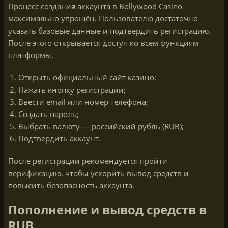
Процесс создания аккаунта в Bollywood Casino
максимально упрощён. Пользователю достаточно
указать базовые данные и подтвердить регистрацию.
После этого открывается доступ ко всем функциям
платформы.
Открыть официальный сайт казино;
Нажать кнопку регистрации;
Ввести email или номер телефона;
Создать пароль;
Выбрать валюту — российский рубль (RUB);
Подтвердить аккаунт.
После регистрации рекомендуется пройти
верификацию, чтобы ускорить вывод средств и
повысить безопасность аккаунта.
Пополнение и вывод средств в
RUB