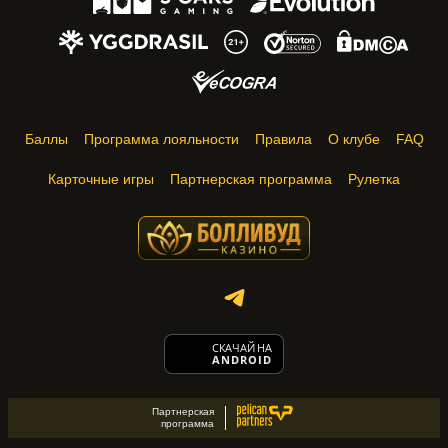
Баллы
Программа лояльности
Правила
О клубе
FAQ
Карточные игры
Партнерская программа
Рулетка
СКАЧАЙ НА
ANDROID
Партнерская
программа