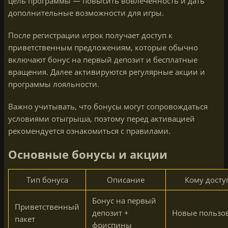
цель программы — повысить вовлеченность и дать
дополнительные возможности для игры.
После регистрации игрок получает доступ к
приветственным предложениям, которые обычно
включают бонус на первый депозит и бесплатные
вращения. Далее активируются регулярные акции и
программы лояльности.
Важно учитывать, что бонусы могут сопровождаться
условиями отыгрыша, поэтому перед активацией
рекомендуется ознакомиться с правилами.
Основные бонусы и акции
Тип бонуса
Описание
Кому досту
Бонус на первый
Приветственный
депозит +
Новые пользо
пакет
фриспины