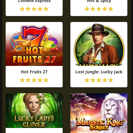
Chinese Express
Hot & Spicy
ИГРАТЬ БЕСПЛАТНО
ИГРАТЬ БЕСПЛАТНО
Hot Fruits 27
Lost Jungle: Lucky Jack
ИГРАТЬ БЕСПЛАТНО
ИГРАТЬ БЕСПЛАТНО