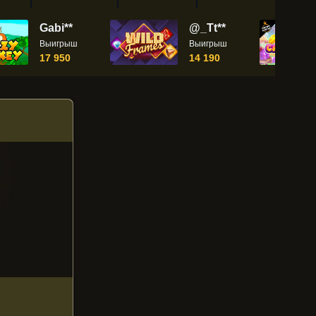
Gabi**
@_Tt**
Выигрыш
Выигрыш
17 950
14 190