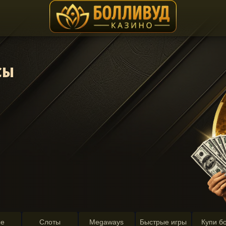
СЫ
ые
Слоты
Megaways
Быстрые игры
Купи б