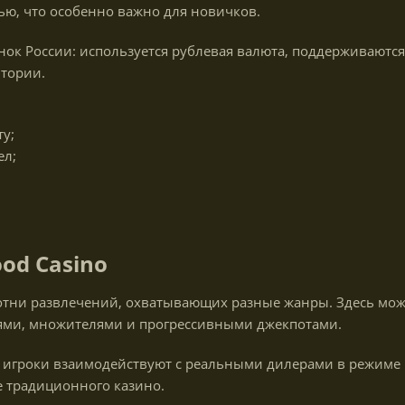
ю, что особенно важно для новичков.
нок России: используется рублевая валюта, поддерживаютс
тории.
у;
ел;
od Casino
отни развлечений, охватывающих разные жанры. Здесь можн
ями, множителями и прогрессивными джекпотами.
де игроки взаимодействуют с реальными дилерами в режиме 
 традиционного казино.