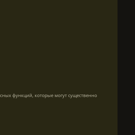
сных функций, которые могут существенно