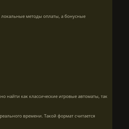
я локальные методы оплаты, а бонусные
о найти как классические игровые автоматы, так
реального времени. Такой формат считается