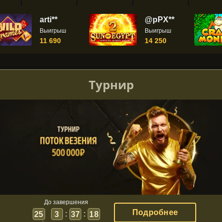
arti**
@pPX**
Выигрыш
Выигрыш
11 690
14 250
Турнир
До завершения
Подробнее
:
:
25
3
37
18