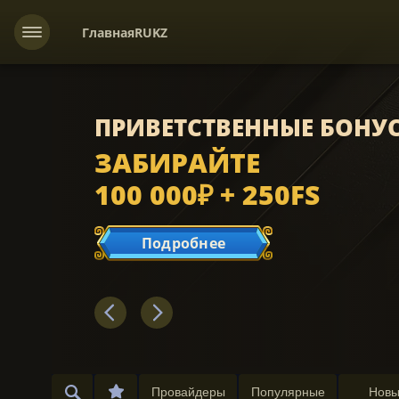
Главная
RU
KZ
ПРИВЕТСТВЕННЫЕ БОНУ
ЗАБИРАЙТЕ
100 000₽ + 250FS
Подробнее
Провайдеры
Популярные
Нов