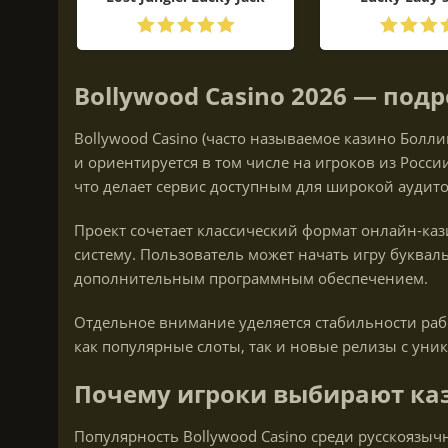
ИГРАТЬ БЕСПЛАТНО
ИГРАТЬ БЕС
Bollywood Casino 2026 — под
Bollywood Casino (часто называемое казино Болл
и ориентируется в том числе на игроков из Росс
что делает сервис доступным для широкой аудит
Проект сочетает классический формат онлайн-к
систему. Пользователь может начать игру буквал
дополнительным программным обеспечением.
Отдельное внимание уделяется стабильности раб
как популярные слоты, так и новые релизы с ун
Почему игроки выбирают ка
Популярность Bollywood Casino среди русскоязыч