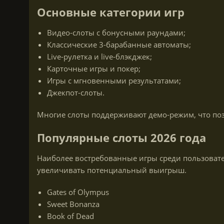
Основные категории игр
Видео-слоты с бонусными раундами;
Классические 3-барабанные автоматы;
Live-рулетка и live-блэкджек;
Карточные игры и покер;
Игры с мгновенными результатами;
Джекпот-слоты.
Многие слоты поддерживают демо-режим, что поз
Популярные слоты 2026 года
Наиболее востребованные игры среди пользоват
увеличивать потенциальный выигрыш.
Gates of Olympus
Sweet Bonanza
Book of Dead