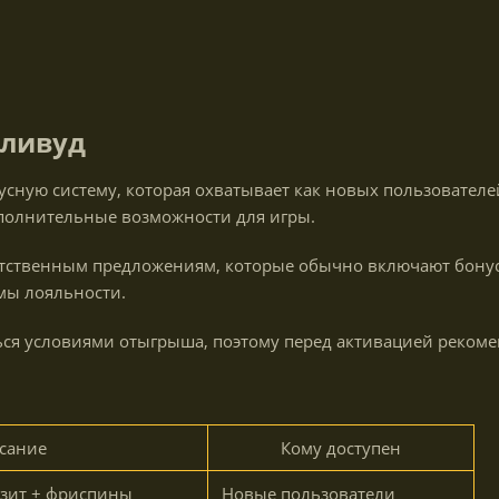
лливуд
усную систему, которая охватывает как новых пользователе
полнительные возможности для игры.
ветственным предложениям, которые обычно включают бонус
мы лояльности.
ься условиями отыгрыша, поэтому перед активацией рекоме
сание
Кому доступен
озит + фриспины
Новые пользователи