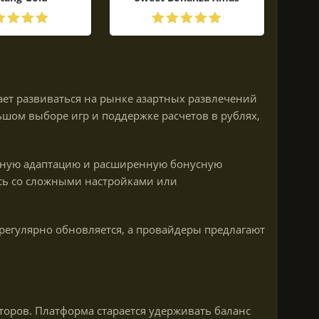
Ь БЕСПЛАТНО
ИГРАТЬ БЕСПЛАТНО
жает развиваться на рынке азартных развлечений
ьшом выборе игр и поддержке расчетов в рублях,
льную адаптацию и расширенную бонусную
ясь со сложными настройками или
регулярно обновляется, а провайдеры предлагают
торов. Платформа старается удерживать баланс