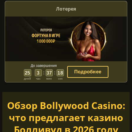
Лотерея
До завершения
Подробнее
:
:
25
3
37
18
дней
час
мин
ceк
Обзор Bollywood Casino:
что предлагает казино
Болливуд в 2026 году