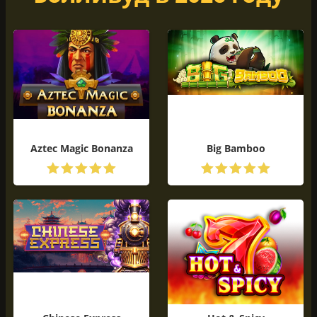
Aztec Magic Bonanza
Big Bamboo
ИГРАТЬ БЕСПЛАТНО
ИГРАТЬ БЕСПЛАТНО