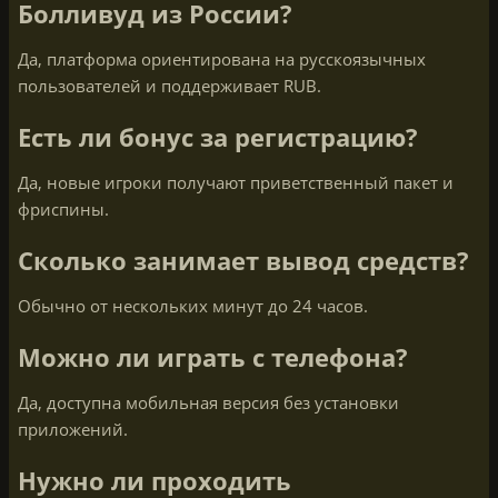
Болливуд из России?
Да, платформа ориентирована на русскоязычных
пользователей и поддерживает RUB.
Есть ли бонус за регистрацию?
Да, новые игроки получают приветственный пакет и
фриспины.
Сколько занимает вывод средств?
Обычно от нескольких минут до 24 часов.
Можно ли играть с телефона?
Да, доступна мобильная версия без установки
приложений.
Нужно ли проходить