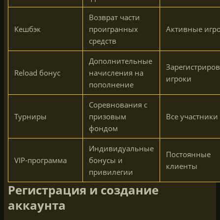
Возврат части
Кешбэк
проигранных
Активные игр
средств
Дополнительные
Зарегистриро
Reload бонус
начисления на
игроки
пополнение
Соревнования с
Турниры
призовым
Все участники
фондом
Индивидуальные
Постоянные
VIP-программа
бонусы и
клиенты
привилегии
Регистрация и создание
аккаунта