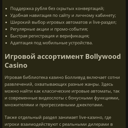
Поддержка рубля без скрытых конвертаций;
Удобная навигация по сайту и личному кабинету;
Широкий выбор игровых автоматов и live-раздел;
Регулярные акции и промо-события;
Быстрая регистрация и верификация;
Адаптация под мобильные устройства.
Игровой ассортимент Bollywood
Casino
Игровая библиотека казино Болливуд включает сотни
развлечений, охватывающих разные жанры. Здесь
можно найти как классические игровые автоматы, так
и современные видеослоты с бонусными функциями,
множителями и прогрессивными джекпотами.
Также отдельный раздел занимает live-казино, где
игроки взаимодействуют с реальными дилерами в