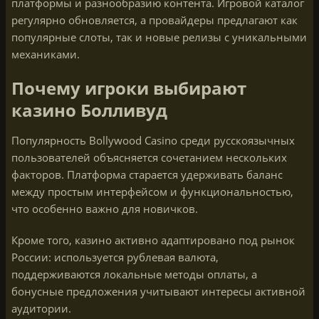
платформы и разнообразию контента. Игровой каталог
регулярно обновляется, а провайдеры предлагают как
популярные слоты, так и новые релизы с уникальными
механиками.
Почему игроки выбирают
казино Болливуд
Популярность Bollywood Casino среди русскоязычных
пользователей объясняется сочетанием нескольких
факторов. Платформа старается удерживать баланс
между простым интерфейсом и функциональностью,
что особенно важно для новичков.
Кроме того, казино активно адаптировано под рынок
России: используется рублевая валюта,
поддерживаются локальные методы оплаты, а
бонусные предложения учитывают интересы активной
аудитории.