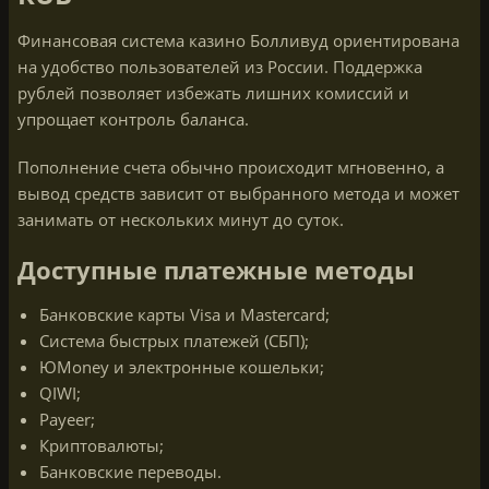
Финансовая система казино Болливуд ориентирована
на удобство пользователей из России. Поддержка
рублей позволяет избежать лишних комиссий и
упрощает контроль баланса.
Пополнение счета обычно происходит мгновенно, а
вывод средств зависит от выбранного метода и может
занимать от нескольких минут до суток.
Доступные платежные методы
Банковские карты Visa и Mastercard;
Система быстрых платежей (СБП);
ЮMoney и электронные кошельки;
QIWI;
Payeer;
Криптовалюты;
Банковские переводы.