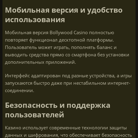
Мобильная версия и удобство
использования
Мобильная версия Bollywood Casino полностью
повторяет функционал десктопной платформы.
Пользователь может играть, пополнять баланс и
выводить средства прямо со смартфона без установки
дополнительных приложений.
Интерфейс адаптирован под разные устройства, а игры
запускаются быстро даже при нестабильном интернет-
соединении.
Безопасность и поддержка
пользователей
Казино использует современные технологии защиты
данных и шифрования, что обеспечивает безопасность