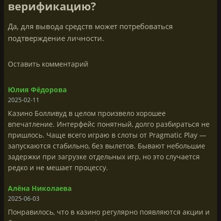
верификацию?
Да, для вывода средств может потребоваться
подтверждение личности.
Оставить комментарий
Юлия Фёдорова
2025-02-11
Казино Болливуд в целом произвело хорошее
впечатление. Интерфейс понятный, долго разбираться не
пришлось. Чаще всего играю в слоты от Pragmatic Play —
запускаются стабильно, без вылетов. Бывают небольшие
задержки при загрузке отдельных игр, но это случается
редко и не мешает процессу.
Алёна Николаева
2025-06-03
Понравилось, что в казино регулярно появляются акции и