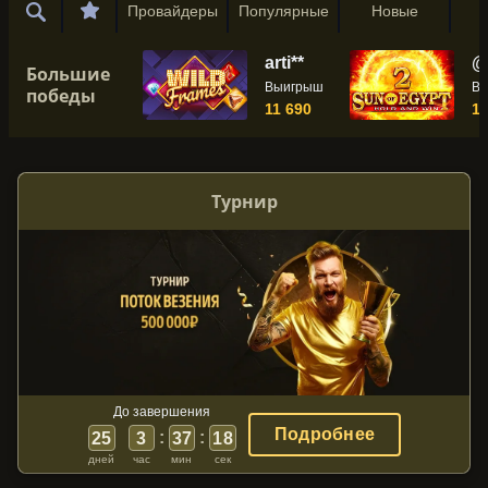
Провайдеры
Популярные
Новые
Push**
arti**
@
Большие
Выигрыш
Выигрыш
В
победы
19 735
11 690
14
Турнир
До завершения
Подробнее
:
:
25
3
37
18
дней
час
мин
ceк