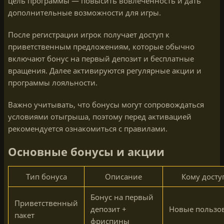
цель программы — повысить вовлеченность и дать
дополнительные возможности для игры.
После регистрации игрок получает доступ к
приветственным предложениям, которые обычно
включают бонус на первый депозит и бесплатные
вращения. Далее активируются регулярные акции и
программы лояльности.
Важно учитывать, что бонусы могут сопровождаться
условиями отыгрыша, поэтому перед активацией
рекомендуется ознакомиться с правилами.
Основные бонусы и акции
Тип бонуса
Описание
Кому досту
Бонус на первый
Приветственный
депозит +
Новые пользо
пакет
фриспины