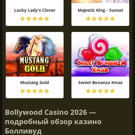
Lucky Lady's Clover
Majestic King - Sunset
ИГРАТЬ БЕСПЛАТНО
ИГРАТЬ БЕСПЛАТНО
Mustang Gold
Sweet Bonanza Xmas
ИГРАТЬ БЕСПЛАТНО
ИГРАТЬ БЕСПЛАТНО
Bollywood Casino 2026 —
подробный обзор казино
Болливуд