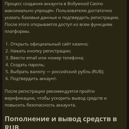
Процесс создания аккаунта в Bollywood Casino
максимально упрощён. Пользователю достаточно
указать базовые данные и подтвердить регистрацию.
После этого открывается доступ ко всем функциям
платформы.
Открыть официальный сайт казино;
Нажать кнопку регистрации;
Ввести email или номер телефона;
Создать пароль;
Выбрать валюту — российский рубль (RUB);
Подтвердить аккаунт.
После регистрации рекомендуется пройти
верификацию, чтобы ускорить вывод средств и
повысить безопасность аккаунта.
Пополнение и вывод средств в
RUB