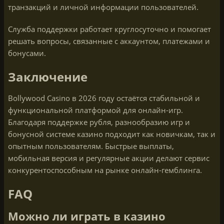
транзакций и личной информации пользователей.
Служба поддержки работает круглосуточно и помогает
решать вопросы, связанные с аккаунтом, платежами и
бонусами.
Заключение
Bollywood Casino в 2026 году остаётся стабильной и
функциональной платформой для онлайн-игр.
Благодаря поддержке рубля, разнообразию игр и
бонусной системе казино подходит как новичкам, так и
опытным пользователям. Быстрые выплаты,
мобильная версия и регулярные акции делают сервис
конкурентоспособным на рынке онлайн-гемблинга.
FAQ
Можно ли играть в казино