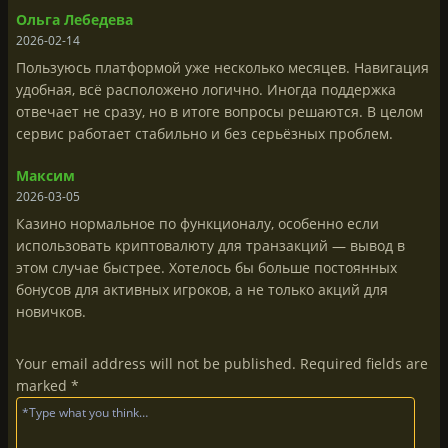
Ольга Лебедева
2026-02-14
Пользуюсь платформой уже несколько месяцев. Навигация
удобная, всё расположено логично. Иногда поддержка
отвечает не сразу, но в итоге вопросы решаются. В целом
сервис работает стабильно и без серьёзных проблем.
Максим
2026-03-05
Казино нормальное по функционалу, особенно если
использовать криптовалюту для транзакций — вывод в
этом случае быстрее. Хотелось бы больше постоянных
бонусов для активных игроков, а не только акций для
новичков.
Your email address will not be published.
Required fields are
marked
*