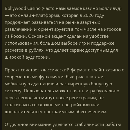
Bollywood Casino (часто называемое казино Болливуд)
— это онлайн-платформа, которая в 2026 году
продолжает развиваться на рынке азартных
развлечений и ориентируется в том числе на игроков
из России. Основной акцент сделан на удобстве
использования, большом выборе игр и поддержке
расчетов в рублях, что делает сервис доступным для
широкой аудитории.
Проект сочетает классический формат онлайн-казино с
современными функциями: быстрые платежи,
мобильную адаптацию и расширенную бонусную
систему. Пользователь может начать игру буквально
через несколько минут после регистрации, не
сталкиваясь со сложными настройками или
дополнительным программным обеспечением.
Отдельное внимание уделяется стабильности работы