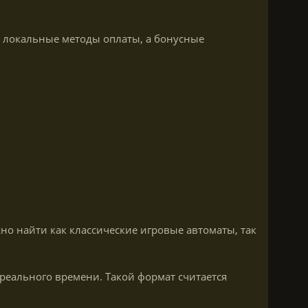
я локальные методы оплаты, а бонусные
о найти как классические игровые автоматы, так
реального времени. Такой формат считается