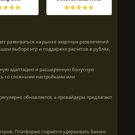
Ь БЕСПЛАТНО
ИГРАТЬ БЕСПЛАТНО
жает развиваться на рынке азартных развлечений
ьшом выборе игр и поддержке расчетов в рублях,
льную адаптацию и расширенную бонусную
ясь со сложными настройками или
регулярно обновляется, а провайдеры предлагают
торов. Платформа старается удерживать баланс