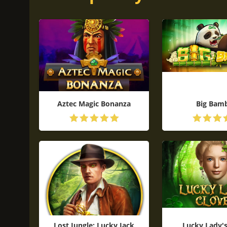
Aztec Magic Bonanza
Big Bam
ИГРАТЬ БЕСПЛАТНО
ИГРАТЬ БЕС
Lost Jungle: Lucky Jack
Lucky Lady's