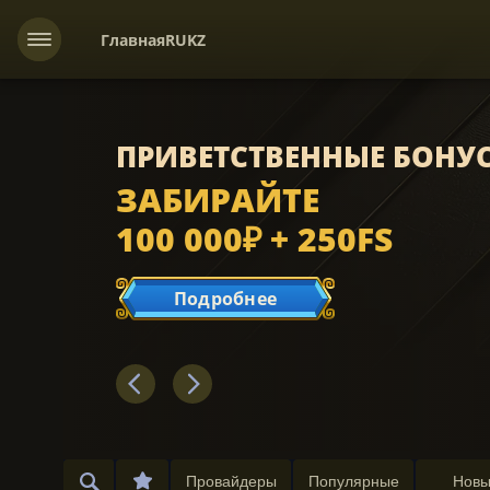
Главная
RU
KZ
ПРИВЕТСТВЕННЫЕ БОНУ
ЗАБИРАЙТЕ
100 000₽ + 250FS
Подробнее
Провайдеры
Популярные
Нов