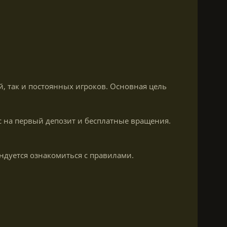
й, так и постоянных игроков. Основная цель
 на первый депозит и бесплатные вращения.
ндуется ознакомиться с правилами.