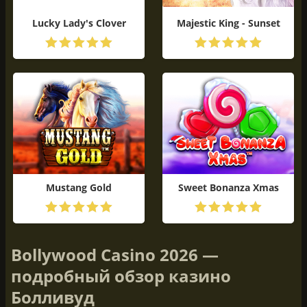
Lucky Lady's Clover
Majestic King - Sunset
ИГРАТЬ БЕСПЛАТНО
ИГРАТЬ БЕСПЛАТНО
Mustang Gold
Sweet Bonanza Xmas
ИГРАТЬ БЕСПЛАТНО
ИГРАТЬ БЕСПЛАТНО
Bollywood Casino 2026 —
подробный обзор казино
Болливуд