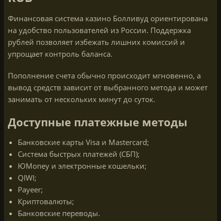
Финансовая система казино Болливуд ориентирована
на удобство пользователей из России. Поддержка
рублей позволяет избежать лишних комиссий и
упрощает контроль баланса.
Пополнение счета обычно происходит мгновенно, а
вывод средств зависит от выбранного метода и может
занимать от нескольких минут до суток.
Доступные платежные методы
Банковские карты Visa и Mastercard;
Система быстрых платежей (СБП);
ЮMoney и электронные кошельки;
QIWI;
Payeer;
Криптовалюты;
Банковские переводы.