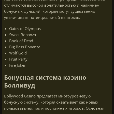
отличаются высокой волатильностью и наличием
бонусных функций, которые могут существенно
увеличивать потенциальный выигрыш.
Gates of Olympus
Sweet Bonanza
Book of Dead
Big Bass Bonanza
Wolf Gold
Fruit Party
Fire Joker
Бонусная система казино
Болливуд
Bollywood Casino предлагает многоуровневую
бонусную систему, которая охватывает как новых
пользователей, так и постоянных игроков. Основная