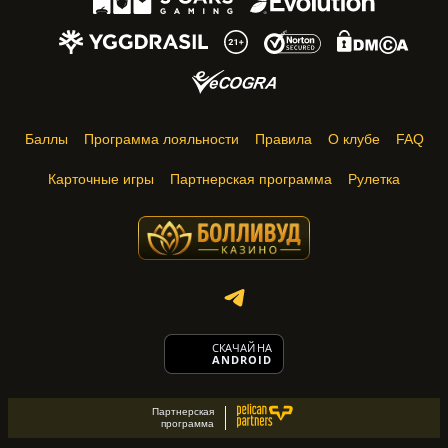
Баллы
Программа лояльности
Правила
О клубе
FAQ
Карточные игры
Партнерская программа
Рулетка
СКАЧАЙ НА
ANDROID
Партнерская
программа