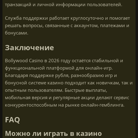
транзакций и личной информации пользователей.
Служба поддержки работает круглосуточно и помогает
решать вопросы, связанные с аккаунтом, платежами и
бонусами.
Заключение
Bollywood Casino в 2026 году остаётся стабильной и
функциональной платформой для онлайн-игр.
Благодаря поддержке рубля, разнообразию игр и
бонусной системе казино подходит как новичкам, так и
опытным пользователям. Быстрые выплаты,
мобильная версия и регулярные акции делают сервис
конкурентоспособным на рынке онлайн-гемблинга.
FAQ
Можно ли играть в казино