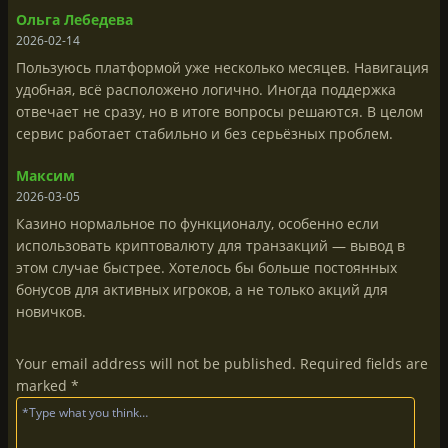
Ольга Лебедева
2026-02-14
Пользуюсь платформой уже несколько месяцев. Навигация
удобная, всё расположено логично. Иногда поддержка
отвечает не сразу, но в итоге вопросы решаются. В целом
сервис работает стабильно и без серьёзных проблем.
Максим
2026-03-05
Казино нормальное по функционалу, особенно если
использовать криптовалюту для транзакций — вывод в
этом случае быстрее. Хотелось бы больше постоянных
бонусов для активных игроков, а не только акций для
новичков.
Your email address will not be published.
Required fields are
marked
*