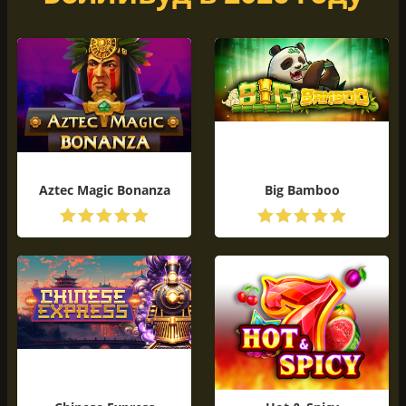
Aztec Magic Bonanza
Big Bamboo
ИГРАТЬ БЕСПЛАТНО
ИГРАТЬ БЕСПЛАТНО