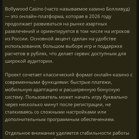
Bollywood Casino (часто называемое казино Болливуд)
— это онлайн-платформа, которая в 2026 году
продолжает развиваться на рынке азартных
развлечений и ориентируется в том числе на игроков
из России. Основной акцент сделан на удобстве
использования, большом выборе игр и поддержке
расчетов в рублях, что делает сервис доступным для
широкой аудитории.
Проект сочетает классический формат онлайн-казино с
современными функциями: быстрые платежи,
мобильную адаптацию и расширенную бонусную
систему. Пользователь может начать игру буквально
через несколько минут после регистрации, не
сталкиваясь со сложными настройками или
дополнительным программным обеспечением.
Отдельное внимание уделяется стабильности работы