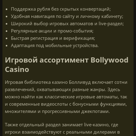
Поддержка рубля без скрытых конвертаций;
Удобная навигация по сайту и личному кабинету;
Широкий выбор игровых автоматов и live-раздел;
Регулярные акции и промо-события;
Быстрая регистрация и верификация;
Адаптация под мобильные устройства.
Игровой ассортимент Bollywood
Casino
Игровая библиотека казино Болливуд включает сотни
развлечений, охватывающих разные жанры. Здесь
можно найти как классические игровые автоматы, так
и современные видеослоты с бонусными функциями,
множителями и прогрессивными джекпотами.
Также отдельный раздел занимает live-казино, где
игроки взаимодействуют с реальными дилерами в