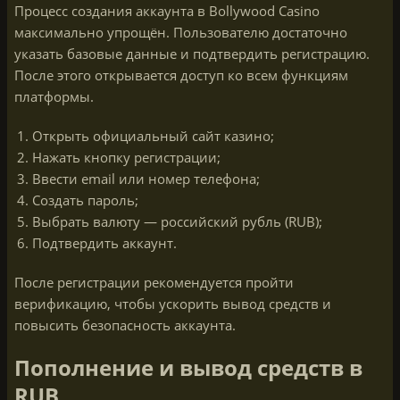
Процесс создания аккаунта в Bollywood Casino
максимально упрощён. Пользователю достаточно
указать базовые данные и подтвердить регистрацию.
После этого открывается доступ ко всем функциям
платформы.
Открыть официальный сайт казино;
Нажать кнопку регистрации;
Ввести email или номер телефона;
Создать пароль;
Выбрать валюту — российский рубль (RUB);
Подтвердить аккаунт.
После регистрации рекомендуется пройти
верификацию, чтобы ускорить вывод средств и
повысить безопасность аккаунта.
Пополнение и вывод средств в
RUB