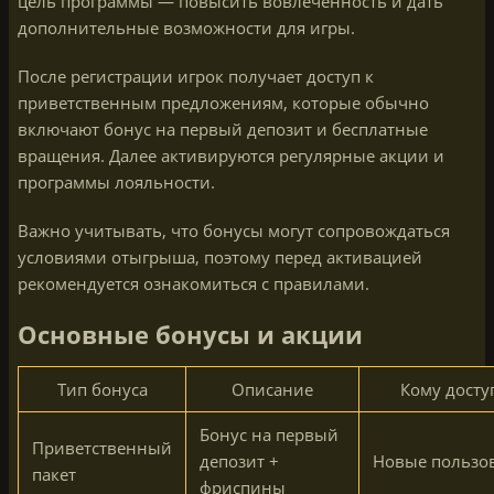
цель программы — повысить вовлеченность и дать
дополнительные возможности для игры.
После регистрации игрок получает доступ к
приветственным предложениям, которые обычно
включают бонус на первый депозит и бесплатные
вращения. Далее активируются регулярные акции и
программы лояльности.
Важно учитывать, что бонусы могут сопровождаться
условиями отыгрыша, поэтому перед активацией
рекомендуется ознакомиться с правилами.
Основные бонусы и акции
Тип бонуса
Описание
Кому досту
Бонус на первый
Приветственный
депозит +
Новые пользо
пакет
фриспины