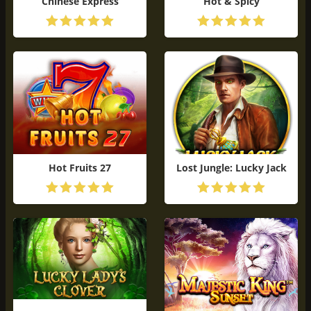
Chinese Express
Hot & Spicy
ИГРАТЬ БЕСПЛАТНО
ИГРАТЬ БЕСПЛАТНО
Hot Fruits 27
Lost Jungle: Lucky Jack
ИГРАТЬ БЕСПЛАТНО
ИГРАТЬ БЕСПЛАТНО