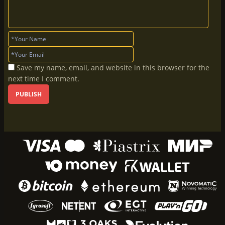
Save my name, email, and website in this browser for the
next time I comment.