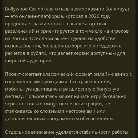
Bollywood Casino (часто называемое казино Болливуд)
— это онлайн-платформа, которая в 2026 году
продолжает развиваться на рынке азартных
развлечений и ориентируется в том числе на игроков
из России. Основной акцент сделан на удобстве
использования, большом выборе игр и поддержке
расчетов в рублях, что делает сервис доступным для
широкой аудитории.
Проект сочетает классический формат онлайн-казино с
современными функциями: быстрые платежи,
мобильную адаптацию и расширенную бонусную
систему. Пользователь может начать игру буквально
через несколько минут после регистрации, не
сталкиваясь со сложными настройками или
дополнительным программным обеспечением.
Отдельное внимание уделяется стабильности работы