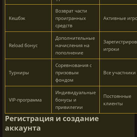
Возврат части
Кешбэк
проигранных
Активные игр
средств
Дополнительные
Зарегистриро
Reload бонус
начисления на
игроки
пополнение
Соревнования с
Турниры
призовым
Все участники
фондом
Индивидуальные
Постоянные
VIP-программа
бонусы и
клиенты
привилегии
Регистрация и создание
аккаунта